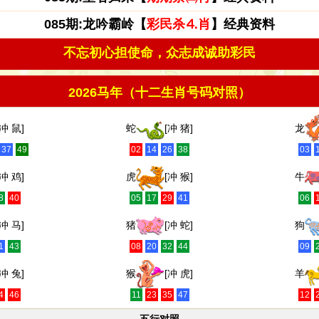
085期:龙吟霸岭【
彩民杀⒋肖
】经典资料
不忘初心担使命，众志成诚助彩民
2026马年（十二生肖号码对照）
[冲 鼠]
蛇
[冲 猪]
龙
37
49
02
14
26
38
03
[冲 鸡]
虎
[冲 猴]
牛
8
40
05
17
29
41
06
[冲 马]
猪
[冲 蛇]
狗
1
43
08
20
32
44
09
[冲 兔]
猴
[冲 虎]
羊
4
46
11
23
35
47
12