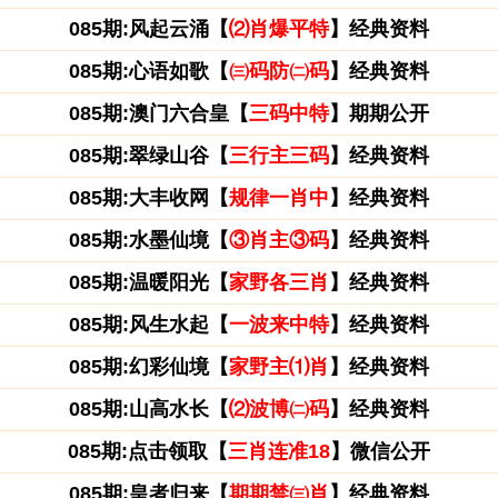
085期:风起云涌【
⑵肖爆平特
】经典资料
085期:心语如歌【
㈢码防㈡码
】经典资料
085期:澳门六合皇【
三码中特
】期期公开
085期:翠绿山谷【
三行主三码
】经典资料
085期:大丰收网【
规律一肖中
】经典资料
085期:水墨仙境【
③肖主③码
】经典资料
085期:温暖阳光【
家野各三肖
】经典资料
085期:风生水起【
一波来中特
】经典资料
085期:幻彩仙境【
家野主⑴肖
】经典资料
085期:山高水长【
⑵波博㈡码
】经典资料
085期:点击领取【
三肖连准18
】微信公开
085期:皇者归来【
期期禁㈢肖
】经典资料