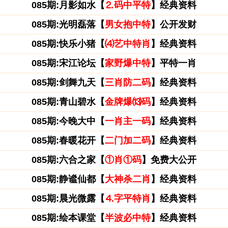
085期:月影如水【
⒉码中平特
】经典资料
085期:光明磊落【
男女抱中特
】公开发财
085期:快乐小猪【
⑷艺中特肖
】经典资料
085期:宋江论坛【
家野爆中特
】平特一肖
085期:剑舞九天【
三肖防二码
】经典资料
085期:青山碧水【
金牌爆⒀码
】经典资料
085期:今晚大中【
一肖主一码
】经典资料
085期:春暖花开【
二门加二码
】经典资料
085期:六合之家【
①肖①码
】免费大公开
085期:静谧仙都【
大神杀二肖
】经典资料
085期:晨光微露【
⒋字平特肖
】经典资料
085期:绘本课堂【
半波必中特
】经典资料