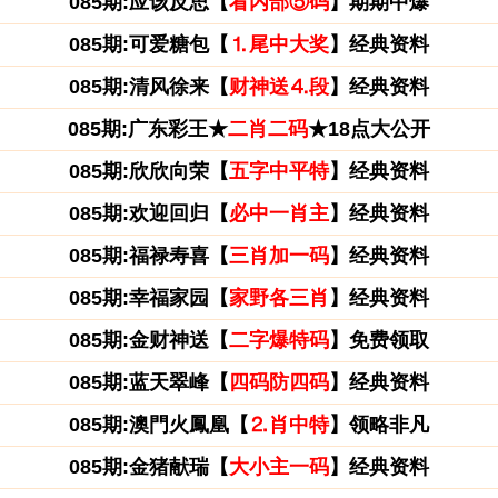
085期:应该反思【
看内部⑤码
】期期中爆
085期:可爱糖包【
⒈尾中大奖
】经典资料
085期:清风徐来【
财神送⒋段
】经典资料
085期:广东彩王★
二肖二码
★18点大公开
085期:欣欣向荣【
五字中平特
】经典资料
085期:欢迎回归【
必中一肖主
】经典资料
085期:福禄寿喜【
三肖加一码
】经典资料
085期:幸福家园【
家野各三肖
】经典资料
085期:金财神送【
二字爆特码
】免费领取
085期:蓝天翠峰【
四码防四码
】经典资料
085期:澳門火鳳凰【
⒉肖中特
】领略非凡
085期:金猪献瑞【
大小主一码
】经典资料