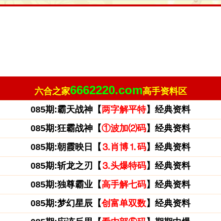
6662220.com
六合之家
高手资料区
085期:霸天战神【
两字解平特
】经典资料
085期:狂霸战神【
①波加⑵码
】经典资料
085期:朝霞映日【
⒊肖博⒈码
】经典资料
085期:斩龙之刃【
⒊头爆特码
】经典资料
085期:独尊霸业【
高手解七码
】经典资料
085期:梦幻星辰【
创富单双数
】经典资料