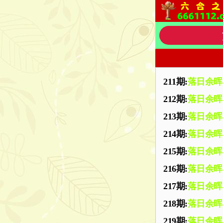
211期:
落日余晖
212期:
落日余晖
213期:
落日余晖
214期:
落日余晖
215期:
落日余晖
216期:
落日余晖
217期:
落日余晖
218期:
落日余晖
219期:
落日余晖