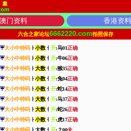
澳门资料
香港资
6662220.com
六合之家论坛
拍照保存
☔
大小中特码
ㅏ
小数
ㅓ
开
:马01
正确
☔
大小中特码
ㅏ
小数
ㅓ
开
:牛06
正确
☔
大小中特码
ㅏ
大数
ㅓ
开
:猴35
正确
☔
大小中特码
ㅏ
小数
ㅓ
开
:兔04
正确
☔
大小中特码
ㅏ
小数
ㅓ
开
:蛇14
正确
☔
大小中特码
ㅏ
大数
ㅓ
开
:马37
正确
☔
大小中特码
ㅏ
大数
ㅓ
开
:蛇26
正确
☔
大小中特码
ㅏ
小数
ㅓ
开
:虎17
正确
☔
大小中特码
ㅏ
大数
ㅓ
开
:？00
未