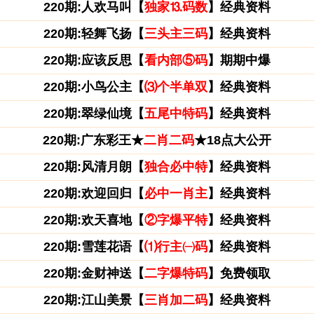
220期:人欢马叫【
独家⒔码数
】经典资料
220期:轻舞飞扬【
三头主三码
】经典资料
220期:应该反思【
看内部⑤码
】期期中爆
220期:小鸟公主【
⑶个半单双
】经典资料
220期:翠绿仙境【
五尾中特码
】经典资料
220期:广东彩王★
二肖二码
★18点大公开
220期:风清月朗【
独合必中特
】经典资料
220期:欢迎回归【
必中一肖主
】经典资料
220期:欢天喜地【
②字爆平特
】经典资料
220期:雪莲花语【
⑴行主㈠码
】经典资料
220期:金财神送【
二字爆特码
】免费领取
220期:江山美景【
三肖加二码
】经典资料