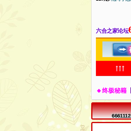
六合之家论坛
666111