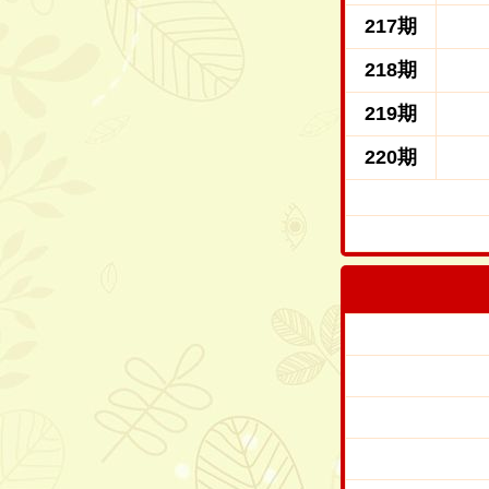
217期
218期
219期
220期