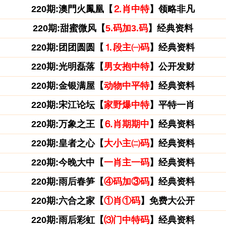
220期:澳門火鳳凰【
⒉肖中特
】领略非凡
220期:甜蜜微风【
5.码加3.码
】经典资料
220期:团团圆圆【
⒈段主㈠码
】经典资料
220期:光明磊落【
男女抱中特
】公开发财
220期:金银满屋【
动物中平特
】经典资料
220期:宋江论坛【
家野爆中特
】平特一肖
220期:万象之王【
⒍肖期期中
】经典资料
220期:皇者之心【
大小主㈡码
】经典资料
220期:今晚大中【
一肖主一码
】经典资料
220期:雨后春笋【
④码加③码
】经典资料
220期:六合之家【
①肖①码
】免费大公开
220期:雨后彩虹【
⑶门中特码
】经典资料