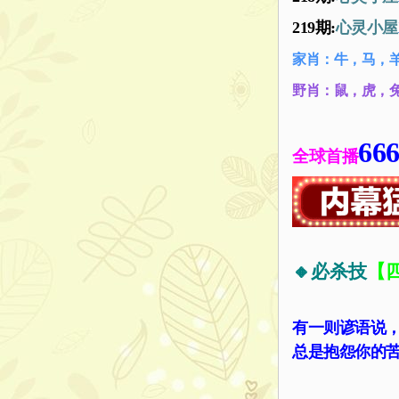
219期:
心灵小屋
家肖：牛，马，
野肖：鼠，虎，
66
全球首播
有一则谚语说，
总是抱怨你的