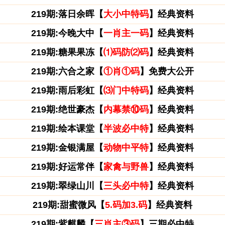
219期:落日余晖【
大小中特码
】经典资料
219期:今晚大中【
一肖主一码
】经典资料
219期:糖果果冻【
⑴码防⑵码
】经典资料
219期:六合之家【
①肖①码
】免费大公开
219期:雨后彩虹【
⑶门中特码
】经典资料
219期:绝世豪杰【
内幕禁⑩码
】经典资料
219期:绘本课堂【
半波必中特
】经典资料
219期:金银满屋【
动物中平特
】经典资料
219期:好运常伴【
家禽与野兽
】经典资料
219期:翠绿山川【
三头必中特
】经典资料
219期:甜蜜微风【
5.码加3.码
】经典资料
219期:紫麒麟【
三肖主③码
】三期必中特