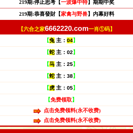
219期:停止思考【
一波爆中特
】期期中奖
219期:恭喜發財【
家禽与野兽
】内幕好料
6662220.com
【六合之家
一肖①码】
【
兔
主：
04
】
【
蛇
主：02
】
【
马
主：25
】
【
蛇
主：38
】
【
虎
主：05
】
【
免费领取
】
点击免费领料(永不收费)
点击免费领料(永不收费)