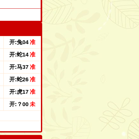
开:兔04
准
开:蛇14
准
开:马37
准
开:蛇26
准
开:虎17
准
开:？00
未