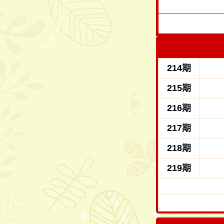
214期
215期
216期
217期
218期
219期