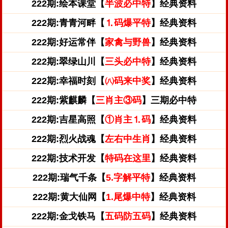
222期:绘本课堂【
半波必中特
】经典资料
222期:青青河畔【
⒈码爆平特
】经典资料
222期:好运常伴【
家禽与野兽
】经典资料
222期:翠绿山川【
三头必中特
】经典资料
222期:幸福时刻【
㈧码来中奖
】经典资料
222期:紫麒麟【
三肖主③码
】三期必中特
222期:吉星高照【
①肖主⒈码
】经典资料
222期:烈火战魂【
左右中生肖
】经典资料
222期:技术开发【
特码在这里
】经典资料
222期:瑞气千条【
5.字解平特
】经典资料
222期:黄大仙网【
1.尾爆中特
】经典资料
222期:金戈铁马【
五码防五码
】经典资料