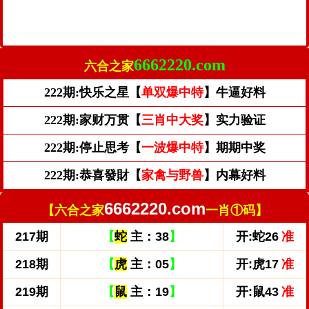
6662220.com
六合之家
222期:快乐之星【
单双爆中特
】牛逼好料
222期:家财万贯【
三肖中大奖
】实力验证
222期:停止思考【
一波爆中特
】期期中奖
222期:恭喜發財【
家禽与野兽
】内幕好料
6662220.com
【六合之家
一肖①码】
217期
【
蛇
主：38
】
开:蛇26
准
218期
【
虎
主：05
】
开:虎17
准
219期
【
鼠
主：19
】
开:鼠43
准