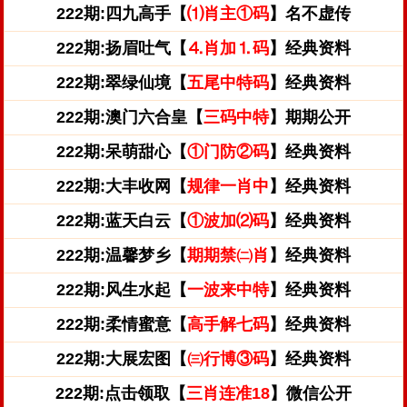
222期:四九高手【
⑴肖主①码
】名不虚传
222期:扬眉吐气【
⒋肖加⒈码
】经典资料
222期:翠绿仙境【
五尾中特码
】经典资料
222期:澳门六合皇【
三码中特
】期期公开
222期:呆萌甜心【
①门防②码
】经典资料
222期:大丰收网【
规律一肖中
】经典资料
222期:蓝天白云【
①波加⑵码
】经典资料
222期:温馨梦乡【
期期禁㈡肖
】经典资料
222期:风生水起【
一波来中特
】经典资料
222期:柔情蜜意【
高手解七码
】经典资料
222期:大展宏图【
㈢行博③码
】经典资料
222期:点击领取【
三肖连准18
】微信公开