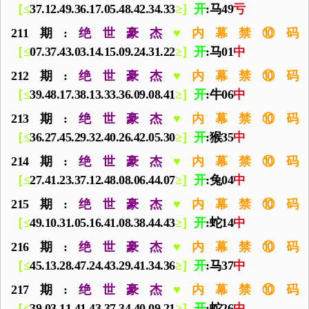
［≤
37.12.49.36.17.05.48.42.34.33
≥］
开
:马49
亏
211期:
绝世豪杰
♥
内幕禁⑩码
［≤
07.37.43.03.14.15.09.24.31.22
≥］
开
:马01
中
212期:
绝世豪杰
♥
内幕禁⑩码
［≤
39.48.17.38.13.33.36.09.08.41
≥］
开
:牛06
中
213期:
绝世豪杰
♥
内幕禁⑩码
［≤
36.27.45.29.32.40.26.42.05.30
≥］
开
:猴35
中
214期:
绝世豪杰
♥
内幕禁⑩码
［≤
27.41.23.37.12.48.08.06.44.07
≥］
开
:兔04
中
215期:
绝世豪杰
♥
内幕禁⑩码
［≤
49.10.31.05.16.41.08.38.44.43
≥］
开
:蛇14
中
216期:
绝世豪杰
♥
内幕禁⑩码
［≤
45.13.28.47.24.43.29.41.34.36
≥］
开
:马37
中
217期:
绝世豪杰
♥
内幕禁⑩码
［≤
39.03.11.41.43.37.34.40.09.21
≥］
开
:蛇26
中