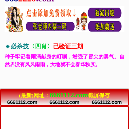
种子牢记着雨滴献身的叮嘱，增强了冒尖的勇气。自
然界没有风风雨雨，大地就不会春华秋实。
6661112.com
(最新)网址：
截屏保存
6661112.com
6661112.com
6661112.com