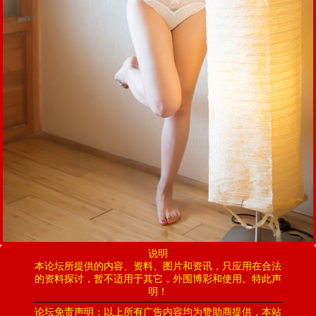
说明
本论坛所提供的内容、资料、图片和资讯，只应用在合法
的资料探讨，暂不适用于其它，外围博彩和使用。特此声
明！
论坛免责声明：以上所有广告内容均为赞助商提供，本站