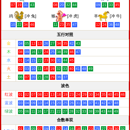
07
19
31
43
08
20
32
44
09
21
33
45
鸡
[冲 兔]
猴
[冲 虎]
羊
[冲 牛]
10
22
34
46
11
23
35
47
12
24
36
48
五行对照
金
04
05
12
13
26
27
34
35
42
43
木
08
09
16
17
24
25
38
39
46
47
水
01
14
15
22
23
30
31
44
45
火
02
03
10
11
18
19
32
33
40
41
48
49
土
06
07
20
21
28
29
36
37
波色
红波
01
02
07
08
12
13
18
19
23
24
29
30
34
35
40
45
46
蓝波
03
04
09
10
14
15
20
25
26
31
36
37
41
42
47
48
绿波
05
06
11
16
17
21
22
27
28
32
33
38
39
43
44
49
合数单双
01
03
05
07
09
10
12
14
16
18
21
23
25
27
29
30
32