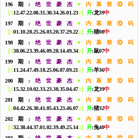
196期:
绝世豪杰
♥
内幕禁⑩码
［≤
12.47.22.08.31.30.34.26.01.23
≥］
开
:龙39
中
197期:
绝世豪杰
♥
内幕禁⑩码
［≤
01.10.28.25.26.03.20.37.29.22
≥］
开
:猪08
中
198期:
绝世豪杰
♥
内幕禁⑩码
［≤
38.06.23.39.46.09.28.14.49.34
≥］
开
:鼠07
中
199期:
绝世豪杰
♥
内幕禁⑩码
［≤
11.24.47.49.18.25.06.07.09.21
≥］
开
:羊36
中
200期:
绝世豪杰
♥
内幕禁⑩码
［≤
15.32.10.02.33.23.38.35.04.47
≥］
开
:龙39
中
201期:
绝世豪杰
♥
内幕禁⑩码
［≤
04.42.26.30.41.05.43.23.46.07
≥］
开
:猪32
中
202期:
绝世豪杰
♥
内幕禁⑩码
［≤
32.38.44.37.01.02.39.49.25.14
≥］
开
:兔40
中