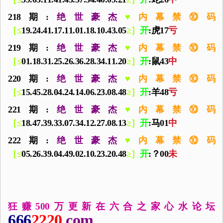
218期:
绝世豪杰
♥
内幕禁⑩码
［≤
19.24.41.17.11.01.18.10.43.05
≥］
开
:虎17
亏
219期:
绝世豪杰
♥
内幕禁⑩码
［≤
01.18.31.25.26.36.28.34.11.20
≥］
开
:鼠43
中
220期:
绝世豪杰
♥
内幕禁⑩码
［≤
15.45.28.04.24.14.06.23.08.48
≥］
开
:羊48
亏
221期:
绝世豪杰
♥
内幕禁⑩码
［≤
18.47.39.33.07.34.12.27.08.13
≥］
开
:马01
中
222期:
绝世豪杰
♥
内幕禁⑩码
［≤
05.26.39.04.49.02.10.23.20.48
≥］
开
:？00
未
狂赚500万更新在六合之家心水论坛
666
2220
.com