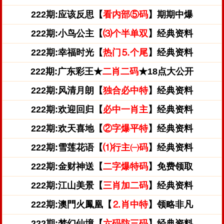
222期:应该反思【
看内部⑤码
】期期中爆
222期:小鸟公主【
⑶个半单双
】经典资料
222期:幸福时光【
热门⒌个尾
】经典资料
222期:广东彩王★
二肖二码
★18点大公开
222期:风清月朗【
独合必中特
】经典资料
222期:欢迎回归【
必中一肖主
】经典资料
222期:欢天喜地【
②字爆平特
】经典资料
222期:雪莲花语【
⑴行主㈠码
】经典资料
222期:金财神送【
二字爆特码
】免费领取
222期:江山美景【
三肖加二码
】经典资料
222期:澳門火鳳凰【
⒉肖中特
】领略非凡
222期:梦幻仙境【
六码防三码
】经典资料