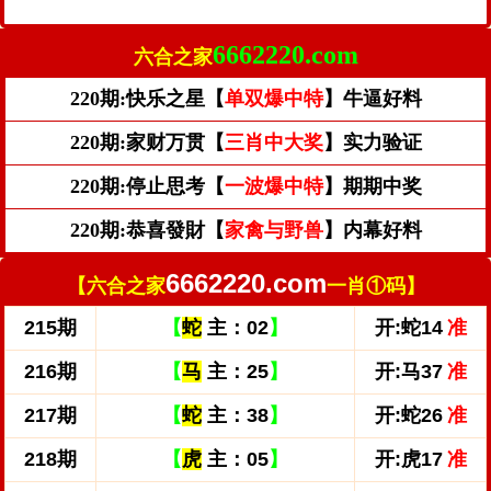
6662220.com
六合之家
220期:快乐之星【
单双爆中特
】牛逼好料
220期:家财万贯【
三肖中大奖
】实力验证
220期:停止思考【
一波爆中特
】期期中奖
220期:恭喜發財【
家禽与野兽
】内幕好料
6662220.com
【六合之家
一肖①码】
215期
【
蛇
主：02
】
开:蛇14
准
216期
【
马
主：25
】
开:马37
准
217期
【
蛇
主：38
】
开:蛇26
准
218期
【
虎
主：05
】
开:虎17
准