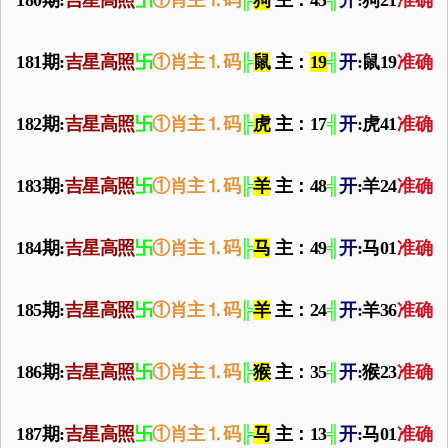
180期:
吉星高照
卐
①肖主⒈码
╠
狗
主：45
╣
开
:狗21
准确
181期:
吉星高照
卐
①肖主⒈码
╠
鼠
主：
19
╣
开
:鼠19
准确
182期:
吉星高照
卐
①肖主⒈码
╠
虎
主：17
╣
开
:虎41
准确
183期:
吉星高照
卐
①肖主⒈码
╠
羊
主：48
╣
开
:羊24
准确
184期:
吉星高照
卐
①肖主⒈码
╠
马
主：49
╣
开
:马01
准确
185期:
吉星高照
卐
①肖主⒈码
╠
羊
主：24
╣
开
:羊36
准确
186期:
吉星高照
卐
①肖主⒈码
╠
猴
主：35
╣
开
:猴23
准确
187期:
吉星高照
卐
①肖主⒈码
╠
马
主：13
╣
开
:马01
准确