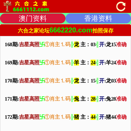
澳门资料
香港资料
6662220.com
六合之家论坛
拍照保存
168期:
吉星高照
卐
①肖主⒈码
╠
龙
主：03
╣
开
:龙15
准确
169期:
吉星高照
卐
①肖主⒈码
╠
羊
主：
24
╣
开
:羊24
准确
170期:
吉星高照
卐
①肖主⒈码
╠
龙
主：15
╣
开
:龙03
准确
171期:
吉星高照
卐
①肖主⒈码
╠
兔
主：
28
╣
开
:兔28
准确
172期:
吉星高照
卐
①肖主⒈码
╠
猪
主：
44
╣
开
:猪44
准确