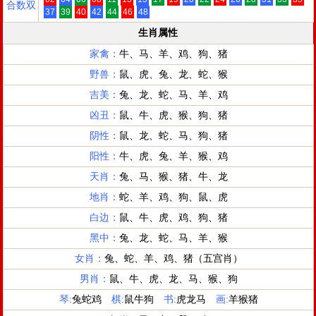
合数双
37
39
40
42
44
46
48
生肖属性
家禽：
牛、马、羊、鸡、狗、猪
野兽：
鼠、虎、兔、龙、蛇、猴
吉美：
兔、龙、蛇、马、羊、鸡
凶丑：
鼠、牛、虎、猴、狗、猪
阴性：
鼠、龙、蛇、马、狗、猪
阳性：
牛、虎、兔、羊、猴、鸡
天肖：
兔、马、猴、猪、牛、龙
地肖：
蛇、羊、鸡、狗、鼠、虎
白边：
鼠、牛、虎、鸡、狗、猪
黑中：
兔、龙、蛇、马、羊、猴
女肖：
兔、蛇、羊、鸡、猪（五宫肖）
男肖：
鼠、牛、虎、龙、马、猴、狗
琴:
兔蛇鸡
棋:
鼠牛狗
书:
虎龙马
画:
羊猴猪