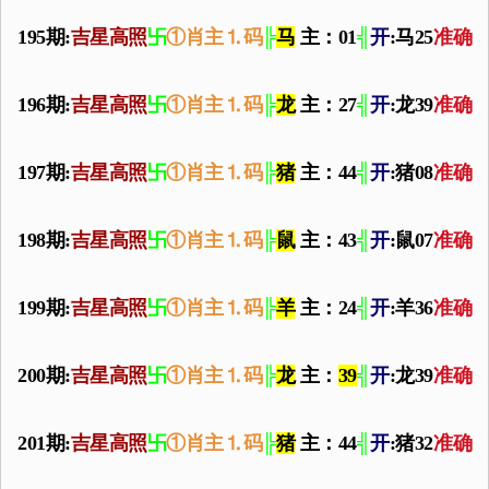
195期:
吉星高照
卐
①肖主⒈码
╠
马
主：01
╣
开
:马25
准确
196期:
吉星高照
卐
①肖主⒈码
╠
龙
主：27
╣
开
:龙39
准确
197期:
吉星高照
卐
①肖主⒈码
╠
猪
主：44
╣
开
:猪08
准确
198期:
吉星高照
卐
①肖主⒈码
╠
鼠
主：43
╣
开
:鼠07
准确
199期:
吉星高照
卐
①肖主⒈码
╠
羊
主：24
╣
开
:羊36
准确
200期:
吉星高照
卐
①肖主⒈码
╠
龙
主：
39
╣
开
:龙39
准确
201期:
吉星高照
卐
①肖主⒈码
╠
猪
主：44
╣
开
:猪32
准确